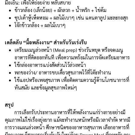
มื้อเย็น: เพื่อให้ย่อยง่าย หลับสบาย
ข้าวกล้อง (เล็กน้อย) + ผักลวก + น้ำพริก + ไข่ต้ม
ซุปเต้าหู้เห็ดหอม + ผลไม้เบาๆ เช่น แคนตาลูป มะละกอสุก
โจ๊กข้าวกล้อง + ผลไม้เบาๆ
เคล็ดลับ “มื้อพลังงาน” สำหรับวันเร่งรีบ
เตรียมเมนูล่วงหน้า (Meal prep) ช่วงวันหยุด หรือจดเมนู
อาหารที่คิดออกทันที เพื่อความพร้อมในการจัดเตรียมอาหาร
ใช้กล่องอาหารแบ่งสัดส่วนไว้ล่วงหน้า
พกของว่าง/ อาหารขบเคี้ยวสุขภาพไว้ที่โต๊ะทำงาน
ใช้แอปหรือเพจสุขภาพ เพื่อติดตามความรู้ด้านโภชนาการที่
ทันสมัย และข้อมูลสุขภาพใหม่ๆ
สรุป
การเลือกรับประทานอาหารที่ให้พลังงานแก่ร่างกายอย่างมี
คุณภาพไม่ใช่เรื่องยุ่งยาก แม้จะทำงานหนักหรือมีเวลาจำกัด หากมี
การวางแผนล่วงหน้า ศึกษาชนิดของอาหารสุขภาพ เลือกอาหารที่
มีคุณภาพ ก็สามารถเริ่มต้นวันใหม่ด้วย Power Meal ที่ถูกหลัก คุณ