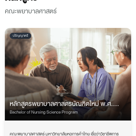
คณะพยาบาลศาสตร์
ปริญญาตรี
หลักสูตรพยาบาลศาสตรบัณฑิตใหม่ พ.ศ.
2568
Bachelor of Nursing Science Program
คณะพยาบาลศาสตร์ มหาวิทยาลัยหอการค้าไทย เชื่อว่าวิชาชีพการ