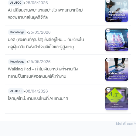
•
25/05/2026
AI UTCC
AI เปลี่ยนงานพยาบาลอย่างไร เจาะบทบาทใหม่
ของพยาบาลในยุคดิจิทัล
•
25/05/2026
Knowledge
ปอด (ของคนที่คุณรัก) ยังดีอยู่ไหม… ภัยเงียบใน
ฤดูฝุ่นควัน ที่พุ่งเป้าโจมตีเด็กและผู้สูงอายุ
•
25/05/2026
Knowledge
Walking Pad – ทำไมเดินระหว่างทำงาน ถึง
กลายเป็นเทรนด์ของคนยุคโต๊ะทำงาน
•
08/04/2026
AI UTCC
โลกยุคใหม่: งานแบบไหนที่ AI แทนยาก
โปรโมชั่นแนะนํา