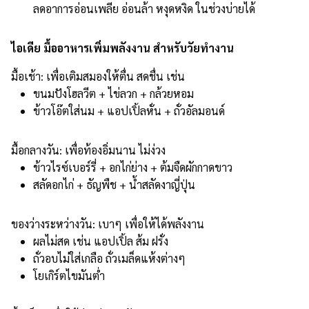
ลดอาการอ่อนเพลีย อ่อนล้า หงุดหงิด ในช่วงบ่ายได้
ไอเดีย มื้ออาหารเพิ่มพลังงาน สำหรับวัยทำงาน
มื้อเช้า: เพื่อเติมสมองให้ตื่น สดชื่น เช่น
ขนมปังโฮลวีต + ไข่ลวก + กล้วยหอม
ข้าวโอ๊ตใส่นม + แอปเปิ้ลหั่น + ถั่วอัลมอนด์
มื้อกลางวัน: เพื่อท้องอิ่มนาน ไม่ง่วง
ข้าวไรซ์เบอร์รี่ + อกไก่ย่าง + ต้มจืดผักกาดขาว
สลัดอกไก่ + ธัญพืช + น้ำสลัดงาญี่ปุ่น
ของว่างระหว่างวัน: เบาๆ เพื่อให้ได้พลังงาน
ผลไม่สด เช่น แอปเปิ้ล ส้ม ฝรั่ง
ถั่วอบไม่ใส่เกลือ ถั่วเมล็ดแห้งต่างๆ
โยเกิร์ตไขมันต่ำ