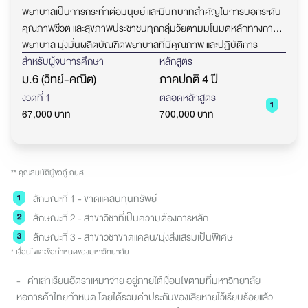
พยาบาลเป็นการกระทำต่อมนุษย์ และมีบทบาทสำคัญในการบอกระดับ
คุณภาพชีวิต และสุขภาพประชาชนทุกกลุ่มวัยตามมโนมติหลักทางการ
พยาบาล มุ่งมั่นผลิตบัณฑิตพยาบาลที่มีคุณภาพ และปฏิบัติการ
พยาบาลภายใต้จรรยาบรรณวิชาชีพ พัฒนาทักษะ การเรียนรู้เชิงรุก
สำหรับผู้จบการศึกษา
หลักสูตร
ทักษะศตวรรษที่ 21 ทักษะการคิดวิเคราะห์อย่างเป็นระบบในการพัฒนา
ม.6 (วิทย์-คณิต)
ภาคปกติ 4 ปี
นวัตกรรมทางการพยาบาล มีความโดดเด่นด้านสมรรถนะวิชาชีพการ
งวดที่ 1
ตลอดหลักสูตร
พยาบาล และสมรรถนะผู้ประกอบการ เชิงธุรกิจสุขภาพ การบริหาร
67,000 บาท
700,000 บาท
ทรัพยากรและระบบสุขภาพ โดยใช้ดิจิทัลเทคโนโลยีให้เกิดประโยชน์สูงสุด
โดยยึดผู้เรียนเป็นศูนย์กลาง มีทักษะการเรียนรู้ตลอดชีวิต เพื่อตอบโจทย์
การพัฒนาสังคมไทย
** คุณสมบัติผู้ขอกู้ กยศ.
ลักษณะที่ 1 - ขาดแคลนทุนทรัพย์
ลักษณะที่ 2 - สาขาวิชาที่เป็นความต้องการหลัก
ลักษณะที่ 3 - สาขาวิชาขาดแคลน/มุ่งส่งเสริมเป็นพิเศษ
* เงื่อนไขและข้อกำหนดของมหาวิทยาลัย
- ค่าเล่าเรียนอัตราเหมาจ่าย อยู่ภายใต้เงื่อนไขตามที่มหาวิทยาลัย
หอการค้าไทยกำหนด โดยได้รวมค่าประกันของเสียหายไว้เรียบร้อยแล้ว