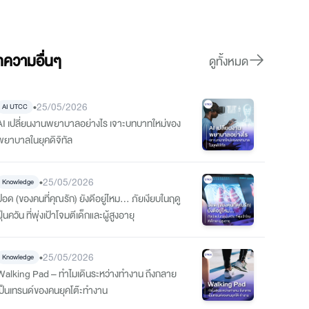
ความอื่นๆ
ดูทั้งหมด
•
25/05/2026
AI UTCC
AI เปลี่ยนงานพยาบาลอย่างไร เจาะบทบาทใหม่ของ
พยาบาลในยุคดิจิทัล
•
25/05/2026
Knowledge
ปอด (ของคนที่คุณรัก) ยังดีอยู่ไหม… ภัยเงียบในฤดู
ุ่นควัน ที่พุ่งเป้าโจมตีเด็กและผู้สูงอายุ
•
25/05/2026
Knowledge
Walking Pad – ทำไมเดินระหว่างทำงาน ถึงกลาย
เป็นเทรนด์ของคนยุคโต๊ะทำงาน